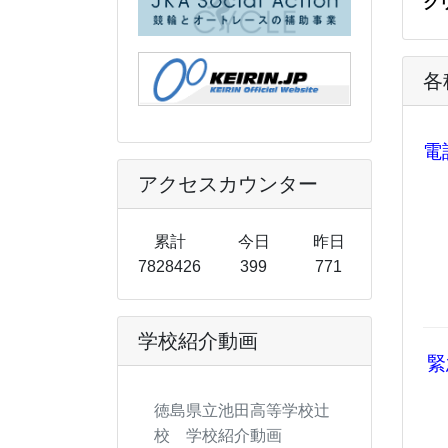
ク
各
電
アクセスカウンター
累計
今日
昨日
7828426
399
771
学校紹介動画
緊
徳島県立池田高等学校辻
校 学校紹介動画