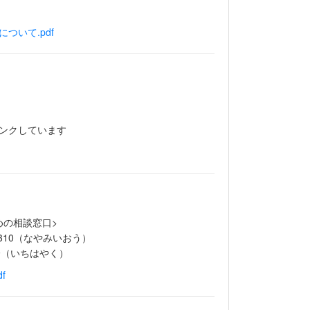
ついて.pdf
リンクしています
めの相談窓口>
8310（なやみいおう）
9（いちはやく）
f