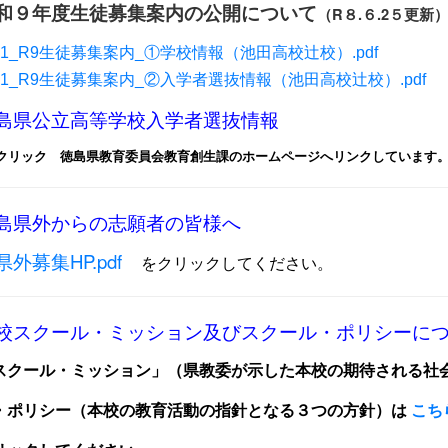
和９年度生徒募集案内の公開について
（R８.６.2５更新
1_R9生徒募集案内_①学校情報（池田高校辻校）.pdf
31_R9生徒募集案内_②入学者選抜情報（池田高校辻校）.pdf
島県公立高等学校入学者選抜情報
↑クリック 徳島県教育委員会教育創生課のホームページへリンクしています
島県外からの志願者の皆様へ
県外募集HP.pdf
をクリックしてください。
校スクール・ミッション及びスクール・ポリシーに
スクール・ミッション」（県教委が示した本校の期待される社
・ポリシー（本校の教育活動の指針となる３つの方針）は
こち