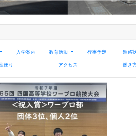
入学案内
教育活動
行事予定
進路
室便り
アクセス
働き