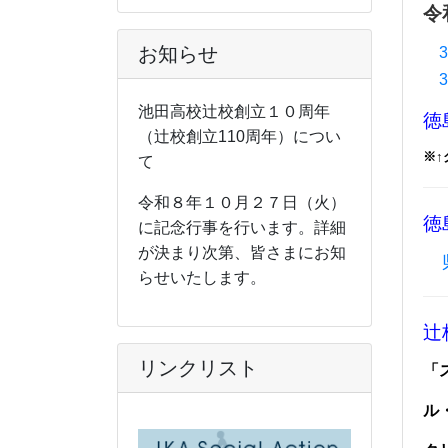
令
お知らせ
3
池田高校辻校創立１０周年
徳
（辻校創立110周年）につい
※
て
令和８年１０月２７日（火）
徳
に記念行事を行います。詳細
が決まり次第、皆さまにお知
らせいたします。
辻
リンクリスト
「
ル