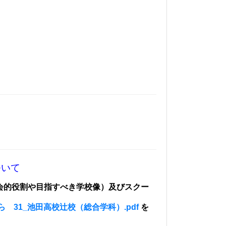
）
。
ついて
会的役割や目指すべき学校像）
及びスクー
ら 31_池田高校辻校（総合学科）.pdf
を