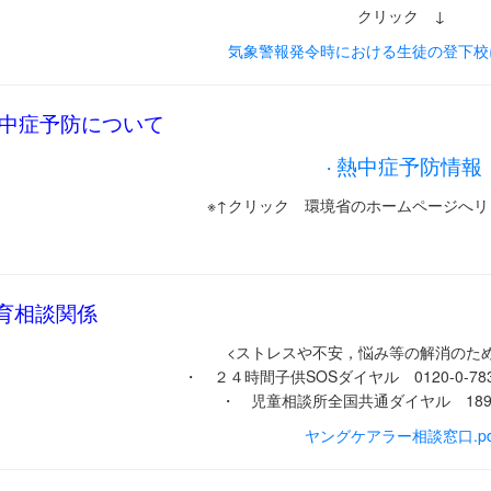
クリック ↓
気象警報発令時における生徒の登下校に
中症予防について
熱中症予防情報
・
※↑クリック 環境省のホームページへ
育相談関係
<ストレスや不安，悩み等の解消のた
・ ２４時間子供SOSダイヤル 0120-0-7
・ 児童相談所全国共通ダイヤル 18
ヤングケアラー相談窓口.pd