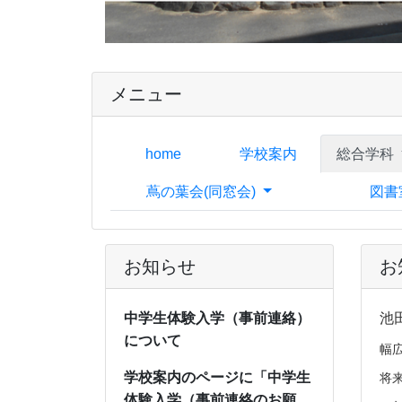
メニュー
home
学校案内
総合学科
蔦の葉会(同窓会)
図書
お知らせ
お
中学生体験入学（事前連絡）
池
について
幅
将
学校案内のページに「中学生
体験入学（事前連絡のお願